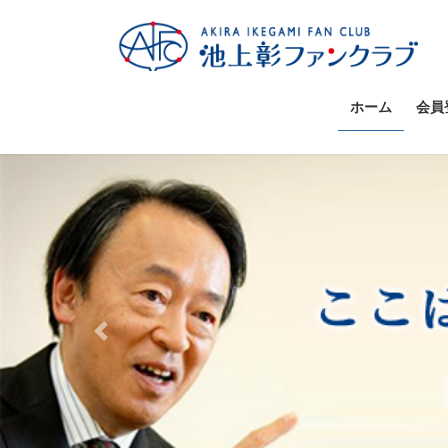
コ
ナ
ン
ビ
テ
ゲ
ン
ー
ツ
シ
ホーム
会員
へ
ョ
ス
ン
キ
に
ッ
移
プ
動
Previous