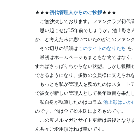
★★★
初代管理人からのご挨拶
★★★
ご無沙汰しております。ファンクラブ初代管
思い起こせば15年前でしょうか。池上彰さん
か、と考えた末に思いついたのがこのファン
その辺りの詳細は
このサイトのなりたち
を
最初はホームページもまともな物ではなく、
すればさっぱりわからない状態。しかし報酬
できるようになり、多数の会員様に支えられな
もっとも私が管理人を務めたのはスタートア
で彼女が新しい管理人として長年重責を果た
私自身が執筆したのはコラム
池上彰はいか
のです。他は全て松本氏によるものです。
この度メルマガとサイト更新は最後となりま
ん共々ご愛用頂ければ幸いです。