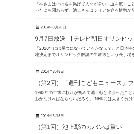
『神さまはその名を掲げて人間が争い、血を流すこ
ったにも関わらず、池上さんはシリアを巡る情勢が切迫
2014年3月20日
9月7日放送 【テレビ朝日オリンピ
『2020年には幾つになっているかなぁ？』と日本
地決定までオリンピック解説の生放送という長丁場をこ
2014年3月8日
（第2回）「週刊こどもニュース」
1993年の年末に杉江が初めて池上彰と出会ったこ
おかなければならないだろう。 NHKには大きく分けて2
2014年3月8日
（第1回）池上彰のカバンは重い