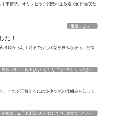
る中東情勢。オリンピック招致の生放送で前日徹夜だ
番組レビュー
ました！
は夜９時から朝７時まで少し休憩を挟みながら、開催
連載コラム「池上彰はいかにして池上彰になったか」
か。それを理解するには多少NHKの仕組みを知って
連載コラム「池上彰はいかにして池上彰になったか」