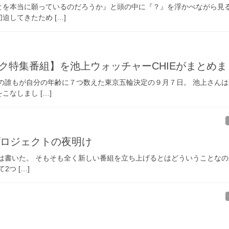
とを本当に願っているのだろうか』と頭の中に『？』を浮かべながら見
してきたため […]
ック特集番組】を池上ウォッチャーCHIEがまとめ
中の誰もが自分の年齢に７つ数えた東京五輪決定の９月７日。 池上さん
なしまし […]
プロジェクトの夜明け
とは書いた。 そもそも全く新しい番組を立ち上げるとはどういうことなの
つ […]