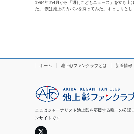
1994年の4月から「週刊こどもニュース」を立ち上
た。 僕は池上のカバンを持ってみた。ずっしりとし [
投
稿
の
ペ
ホーム
池上彰ファンクラブとは
新着情報
ー
ジ
送
り
ここはジャーナリスト池上彰を応援する唯一の公認
ンサイトです