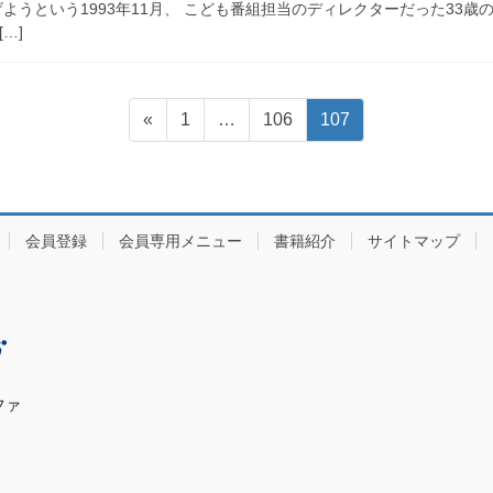
げようという1993年11月、 こども番組担当のディレクターだった33
…]
固
固
固
«
1
…
106
107
定
定
定
ペ
ペ
ペ
ー
ー
ー
ジ
ジ
ジ
会員登録
会員専用メニュー
書籍紹介
サイトマップ
ファ