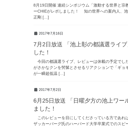
8月19日開催 連続シンポジウム「激動する世界と
ーCHIEがレポしました！ 知の世界への案内人、
正剛 […]
2017年7月16日
7月2日放送 「池上彰の都議選ライブ
した！
今回の都議選ライブ、レビューは休載の予定でした
がさかなクンを髣髴とさせるリアクションで「ギョ
が一瞬超低温 […]
2017年7月2日
6月25日放送 「日曜夕方の池上ワー
ました！
このレビューを目にしてくださっている方であれば
ザッカーバーグ氏のハーバード大学卒業式でのスピ