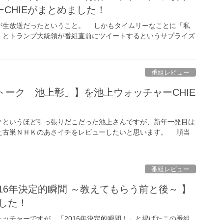
CHIEがまとめました！
生放送だったということ。 しかもタイムリーなことに「私
」とトランプ大統領が番組直前にツイートするというサプライズ
番組レビュー
トーク 池上彰」】を池上ウォッチャーCHIE
というほど引っ張りだこだった池上さんですが、新年一発目は
た古巣ＮＨＫのあさイチをレビューしたいと思います。 順当
番組レビュー
016年決定的瞬間 ～教えてもらう前と後～ 】
ました！
ッチャーですが、「2016年決定的瞬間！」と掲げたこの番組