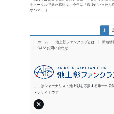
をトータルで見た感想は、今年は『戦後がいったん終
オバマ […]
投
固
1
稿
定
ホーム
池上彰ファンクラブとは
新着情
ペ
の
Q&A/ お問い合わせ
ー
ペ
ジ
ー
ジ
送
ここはジャーナリスト池上彰を応援する唯一の公
り
ァンサイトです