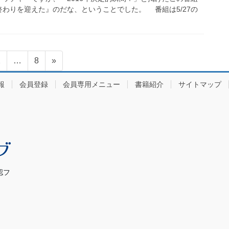
わりを迎えた』のだな、ということでした。 番組は5/27の
固
固
2
…
8
»
定
定
報
会員登録
会員専用メニュー
書籍紹介
サイトマップ
ペ
ペ
ー
ー
ジ
ジ
認フ