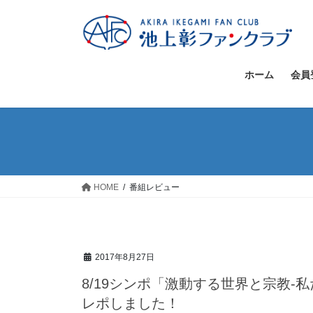
コ
ナ
ン
ビ
テ
ゲ
ン
ー
ツ
シ
ホーム
会員
へ
ョ
ス
ン
キ
に
ッ
移
プ
動
HOME
番組レビュー
2017年8月27日
8/19シンポ「激動する世界と宗教‐
レポしました！