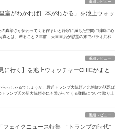
番組レビュー
 皇室がわかれば日本がわかる」を池上ウォッ
の真摯さが伝わってくる佇まいと静寂に満ちた空間に瞬時に心
写真とは、遡ること２年前、天皇皇后が慰霊の旅でパラオ共和
番組レビュー
を見に行く】を池上ウォッチャーCHIEがまと
いらっしゃるでしょうが、最近トランプ大統領と北朝鮮の話題ば
のトランプ氏の新大統領令にも繋がってくる難民について取り上
番組レビュー
「フェイクニュース特集 “トランプの時代”