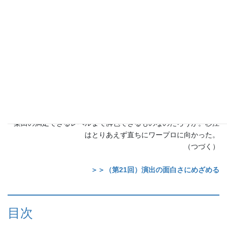
脚本の内容は正しくてわかりやすいのだけど、今ひとつ面白くな
いというのだ。
「ねえ、すぎぴょん、人形劇としてもっと面白くできないかし
ら。脚本を書き換えてみない？」
柴田は杉江の耳元でささやいた。お笑い劇団「ワハハ本舗」の座
長を努める女優の柴田としては、面白くない、笑えない、という
ことが生理的に許せないのだろう。
もっと面白可笑しい人形劇の脚本を書きたい。その思いは杉江も
同じだった。だが池上の表現したい内容を、事実をそのままに、
柴田の満足できるレベルまで脚色できるものなのだろうか。杉江
はとりあえず直ちにワープロに向かった。
（つづく）
＞＞（第21回）演出の面白さにめざめる
目次