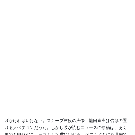
通事故だと認識する。実写でそれを見せることはもちろん不可能
だ。あらゆるニュースについて、この問題は課題となった。贈収
賄のニュース、不祥事のニュースでもトーキング・ヘッドが頭を
下げる映像ではなく、実際に賄賂を渡している瞬間の映像がなけ
ればこどもたちは納得しない。
さいわい、当時アミーガという一晩で簡単なCGアニメーションを
作れるコンピュータが誕生した頃であった。杉江たち演出チーム
はさっそく飛びついた。これで事件・事故が起きた瞬間を、贈収
賄が起きた瞬間を、トーキング・ヘッドではなく表現できる。そ
して概念を説明するには、模型が活躍してくれるだろうというと
ころまで、演出プランは練り上げられていった。ロケ、アニメ、
模型を組み合わせてニュースを解説するプランは３ヶ月のあいだ
に準備を整えつつあった。
しかし池上彰は苦戦していた。肝心のストレートニュースを豚の
アニメキャラクターに読ませる以上、完璧なニュース原稿を仕上
げなければいけない。スクープ君役の声優、龍田直樹は信頼の置
ける大ベテランだった。しかし彼が読むニュースの原稿は、あく
までもNHKのニュースとして世に出せる、かつこどもにも理解で