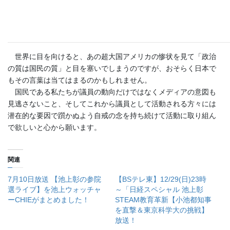
まさしく今の国政に対し、『言い得て妙』なお言葉ですが、私
には7年前、いやもっとずっと前からこのループを繰り返している
だけのように思えるのです。そして脳裏にあの少女が浮かび上が
ってくるのです。
世界に目を向けると、あの超大国アメリカの惨状を見て「政治
の質は国民の質」と目を塞いでしまうのですが、おそらく日本で
もその言葉は当てはまるのかもしれません。
国民である私たちが議員の動向だけではなくメディアの意図も
見逃さないこと、そしてこれから議員として活動される方々には
潜在的な要因で躓かぬよう自戒の念を持ち続けて活動に取り組ん
で欲しいと心から願います。
関連
7月10日放送 【池上彰の参院
【BSテレ東】12/29(日)23時
選ライブ】を池上ウォッチャ
～「日経スペシャル 池上彰
ーCHIEがまとめました！
STEAM教育革新【小池都知事
を直撃＆東京科学大の挑戦】
放送！