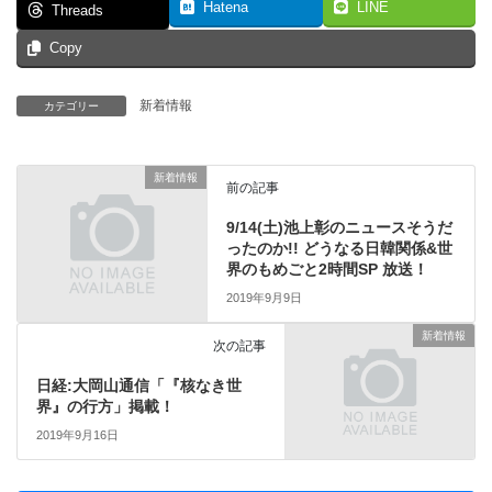
Hatena
LINE
Threads
Copy
新着情報
カテゴリー
新着情報
前の記事
9/14(土)池上彰のニュースそうだ
ったのか!! どうなる日韓関係&世
界のもめごと2時間SP 放送！
2019年9月9日
新着情報
次の記事
日経:大岡山通信「『核なき世
界』の行方」掲載！
2019年9月16日