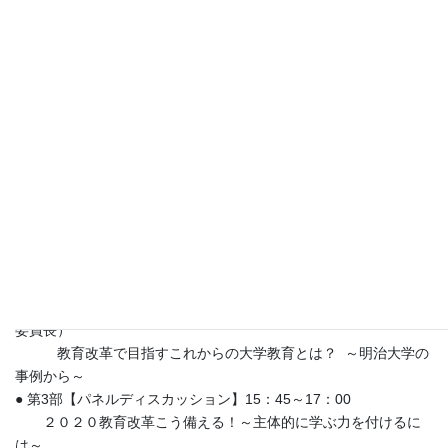
■ 主催： 朝日新聞社 ■ 協賛： 明治大学
■ 対象： 学齢期のお子さまをもつ保護者や学校教員（抽選で1000
名）
■ 申込方法
：
Web
お知らせサイト
のページ下部の「ご応募はこ
ちらから」よりお申込み下さい。
■
申込締切： 2019年10月6日
◆プログラム◆
● 第1部【講演】14：00～15：00 講師： 池上 彰 さん
池上彰と学ぶ 大学入試改革も怖くない！時事ニュース読み解
きで学力アップ
● 第2部【講演】15：00～15：30
講師： 土屋 恵一郎さん （明治大学学長・私大連就職問題
委員長）
教育改革で目指すこれからの大学教育とは？ ～明治大学の
事例から～
● 第3部【パネルディスカッション】15：45～17：00
２０２０教育改革こう備える！～主体的に学ぶ力を付けるに
は～