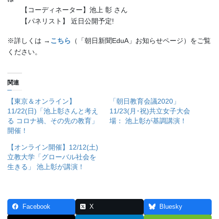
【コーディネーター】池上 彰 さん
【パネリスト】 近日公開予定!
※詳しくは →
こちら
（「朝日新聞EduA」お知らせページ）をご覧
ください。
関連
【東京＆オンライン】
「朝日教育会議2020」
11/22(日)「池上彰さんと考え
11/23(月･祝)共立女子大会
る コロナ禍、その先の教育」
場： 池上彰が基調講演！
開催！
【オンライン開催】12/12(土)
立教大学「グローバル社会を
生きる」 池上彰が講演！
Facebook
X
Bluesky