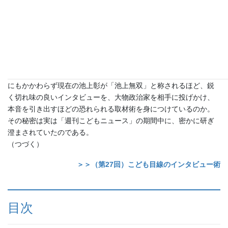
人でヒューストンへ出かけてNASAで宇宙飛行士と交信したり、と
いった現地取材の機会は池上にもあった。だが番組のコンセプト
は、あくまでこどもによる、こども目線での取材が中心であり、
できうる限りこどもたちをディレクターの保護の元で現場に行か
せた。池上の仕事場はスタジオとプロジェクトルームという室内
に限られてしまった。
にもかかわらず現在の池上彰が「池上無双」と称されるほど、鋭
く切れ味の良いインタビューを、大物政治家を相手に投げかけ、
本音を引き出すほどの恐れられる取材術を身につけているのか。
その秘密は実は「週刊こどもニュース」の期間中に、密かに研ぎ
澄まされていたのである。
（つづく）
＞＞（第27回）こども目線のインタビュー術
目次