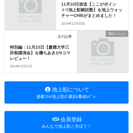
11月10日放送【ここがポイン
ト!!池上彰解説塾】を池上ウォッ
チャーCHIEがまとめました！
2014年11月23日
番組レビュー
次の記事
特別編：11月23日【慶應大学三
田祭講演会】を磯ちあきが4コマ
レビュー！
2014年12月7日
池上彰について
連載ｺﾗﾑ/池上彰の素顔/番組ﾚﾋﾞｭｰ
会員登録
みんなで池上彰と学ぼう！